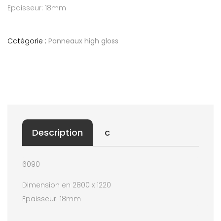
Epaisseur: 18mm
Catégorie :
Panneaux high gloss
Description
c
6090
Dimension en 2800 x 1220
Epaisseur: 18mm