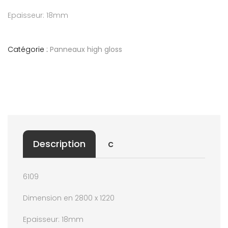
Epaisseur: 18mm
Catégorie :
Panneaux high gloss
Description
c
6109
Dimension en 2800 x 1220
Epaisseur: 18mm