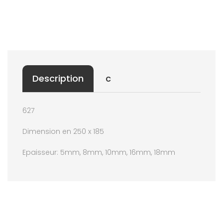
Description
c
627
Dimension en 250 x 185
Epaisseur: 5mm, 8mm, 10mm, 16mm, 18mm